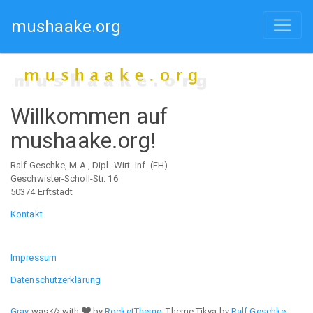
mushaake.org
Willkommen auf
mushaake.org!
Ralf Geschke, M.A., Dipl.-Wirt.-Inf. (FH)
Geschwister-Scholl-Str. 16
50374 Erftstadt
Kontakt
Impressum
Datenschutzerklärung
Grav
was
with
by
RocketTheme
. Theme Tikva by
Ralf Geschke
.